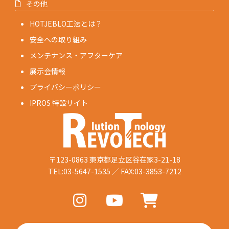
その他
HOTJEBLO工法とは？
安全への取り組み
メンテナンス・アフターケア
展示会情報
プライバシーポリシー
IPROS 特設サイト
〒123-0863 東京都足立区谷在家3-21-18
TEL:03-5647-1535 ／ FAX:03-3853-7212
ア
ア
ア
イ
イ
イ
コ
コ
コ
ン
ン
ン
リ
リ
リ
ン
ン
ン
ク
ク
ク