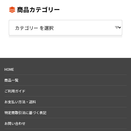
【注意】※吹き出し口のルーバ
色んな現場で重宝すること間違
ー機能は、安全上の理由により
いなし!
商品カテゴリー
仕様変更となりました。
※マイマイブロワー38にルーバ
ー機能は付いておりません。
カ
テ
ゴ
リ
ー
HOME
商品一覧
ご利用ガイド
お支払い方法・送料
特定商取引法に基づく表記
お問い合わせ