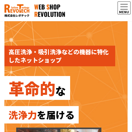
コ
ナ
ン
ビ
MENU
テ
ゲ
ン
ー
ツ
シ
へ
ョ
ス
ン
キ
に
ッ
移
高圧洗浄・吸引洗浄などの機器に特化
プ
動
したネットショップ
革命的
な
洗浄力
を届ける