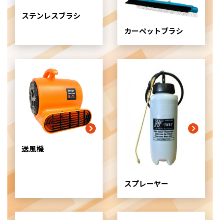
ム
ステンレスブラシ
ア
イ
カーペットブラシ
テ
ム
リ
ン
ク
送風機
スプレーヤー
グ