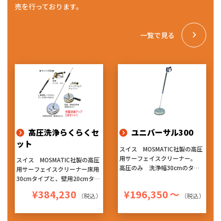
売を行っております。
一覧で見る
高圧洗浄らくらくセ
ユニバーサル300
ット
スイス MOSMATIC社製の高圧
用サーフェイスクリーナー。
スイス MOSMATIC社製の高圧
高圧のみ 洗浄幅30cmのタイ
用サーフェイスクリーナー床用
プです。
30cmタイプと、壁用20cmタイ
ヘッド内部で吐出される高圧水
プ、洗浄ランスガン、バルブ付
¥384,230
¥196,350
～
は約2cmの距離から噴射のた
（税込）
（税込）
きジョイントをセットにした5
め、圧が弱まることなく洗浄が
点セットです。
でき、回転ノズルによる洗浄は
ヘッド内部で吐出される高圧水