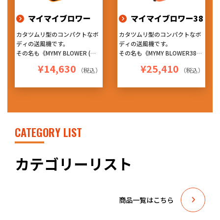
ッチメントです！
マイマイブロワー
マイマイブロワー38
カタツムリ型のコンパクトなボ
カタツムリ型のコンパクトなボ
ディの送風機です。
ディの送風機です。
その名も《MYMY BLOWER (マ
その名も《MYMY BLOWER38
イマイブロワー)》 ※マイマイ
(マイマイブロワー38)》 ※マ
¥14,630
¥25,410
（税込）
（税込）
とは、カタツムリの学術名
イマイとは、カタツムリの学術
4台まで連結可能なデイジーチ
名
ェーン仕様!!
4台まで連結可能なデイジーチ
3段階の風量調節や、設置角度
ェーン仕様!!
で風向きを4方向に変えられる
3段階の風量調節や、設置角度
ように設計された本体デザイン!
で風向きを4方向に変えられる
軽量・コンパクトで持ち運びも
ように設計された本体デザイン!
CATEGORY LIST
しやすく、4台まで横向きに積
持ち運びがしやすいように工夫
み重ね収納もできます!
された取っ手があり、4台まで
しかも、パワフルモーター採
横向きに積み重ね収納もできま
カテゴリーリスト
用! このコンパクトさで、この
す!
風量はとにかくすごいです!!
しかも、パワフルモーター採
車に積んでも場所を取らないの
用! この風量はとにかく驚きで
で助かります!
す!!
商品一覧はこちら
色んな現場で重宝すること間違
車に積んでも場所を取らないの
いなし!
で助かります!