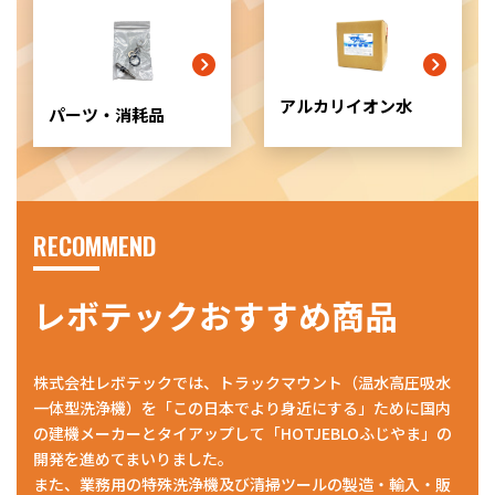
リ
ッ
ド
カ
ラ
アルカリイオン水
パーツ・消耗品
ム
ア
イ
テ
ム
リ
RECOMMEND
ン
ク
レボテックおすすめ商品
株式会社レボテックでは、トラックマウント（温水高圧吸水
一体型洗浄機）を「この日本でより身近にする」ために国内
の建機メーカーとタイアップして「HOTJEBLOふじやま」の
開発を進めてまいりました。
また、業務用の特殊洗浄機及び清掃ツールの製造・輸入・販