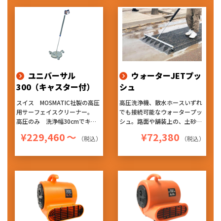
ムラになりにくく、仕上がりが
は約2cmの距離から噴射のた
非常に良くなります。『ハード
め、圧が弱まることなく洗浄が
な使用にも耐える高耐久性』
でき、回転ノズルによる洗浄は
『作業性を考えたデザイン』
ムラになりにくく、仕上がりが
『持ち易く軽量』のお勧めアタ
非常に良くなります。『ハード
ッチメントです！
な使用にも耐える高耐久性』
『作業性を考えたデザイン』
『持ち易く軽量』のお勧めアタ
ユニバーサル
ウォーターJETプッ
ッチメントです！
300（キャスター付）
シュ
スイス MOSMATIC社製の高圧
高圧洗浄機、散水ホースいずれ
用サーフェイスクリーナー。
でも接続可能なウォータープッ
高圧のみ 洗浄幅30cmでキャ
シュ。路面や舗装上の、土砂や
スターも付いたタイプです。
落ち葉などの押し流しに適して
¥229,460
～
¥72,380
（税込）
（税込）
ヘッド内部で吐出される高圧水
います。
は約2cmの距離から噴射のた
め、圧が弱まることなく洗浄が
でき、回転ノズルによる洗浄は
ムラになりにくく、仕上がりが
非常に良くなります。『ハード
な使用にも耐える高耐久性』
『作業性を考えたデザイン』
『持ち易く軽量』のお勧めアタ