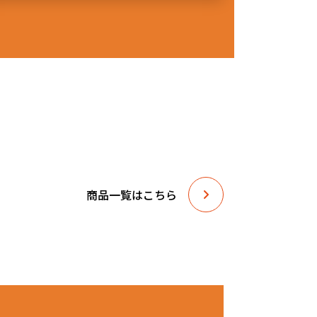
向きに積み重ね収納もできます!
かも、パワフルモーター採用! この風量はとにかく驚きで
に積んでも場所を取らないので助かります!
んな現場で重宝すること間違いなし!
マイマイブロワー38にルーバー機能は付いておりません。
商品一覧はこちら