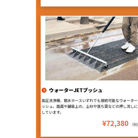
ードな使用にも耐える高耐久性』『作業性を考えたデザイ
ン』『持ち易く軽量』のお勧めアタッチメントです！
ウォーターJETプッシュ
高圧洗浄機、散水ホースいずれでも接続可能なウォーター
ッシュ。路面や舗装上の、土砂や落ち葉などの押し流しに
しています。
¥72,380
（税