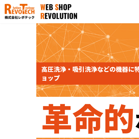
コ
ナ
ン
ビ
テ
ゲ
ン
ー
ツ
シ
へ
ョ
ス
ン
キ
に
ッ
移
高圧洗浄・吸引洗浄などの機器に
プ
動
ョップ
革命的