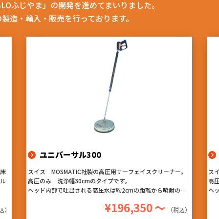
BLOふじやま」の開発を進めてまいりました。
の製造・輸入・販売を行っております。
ユニバーサル300
ー床
スイス MOSMATIC社製の高圧用サーフェイスクリーナー。
スイ
バル
高圧のみ 洗浄幅30cmのタイプです。
高
ヘッド内部で吐出される高圧水は約2cmの距離から噴射のた
ヘ
た
め、圧が弱まることなく洗浄ができ、回転ノズルによる洗浄
め
¥196,350
～
浄
はムラになりにくく、仕上がりが非常に良くなります。『ハ
は
込）
（税込）
ハ
ードな使用にも耐える高耐久性』『作業性を考えたデザイ
ー