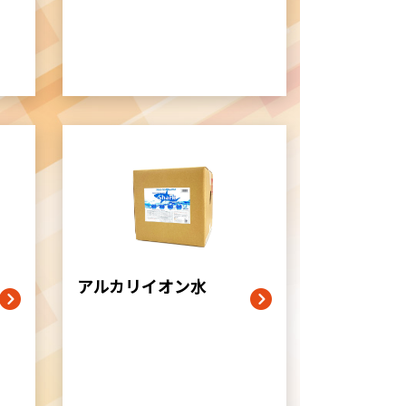
グ
リ
ッ
ド
カ
ラ
ム
アルカリイオン水
ア
イ
テ
ム
リ
ン