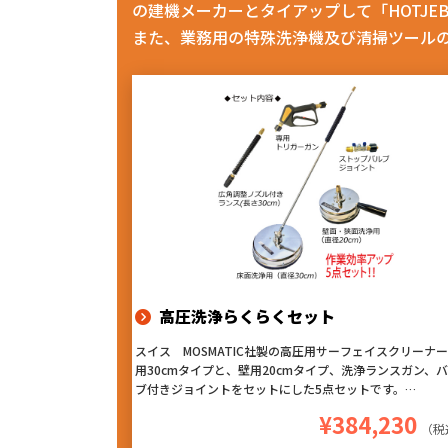
の建機メーカーとタイアップして「HOTJE
また、業務用の特殊洗浄機及び清掃ツール
高圧洗浄らくらくセット
スイス MOSMATIC社製の高圧用サーフェイスクリーナ
用30cmタイプと、壁用20cmタイプ、洗浄ランスガン、
ブ付きジョイントをセットにした5点セットです。
ヘッド内部で吐出される高圧水は約2cmの距離から噴射の
¥384,230
め、圧が弱まることなく洗浄ができ、回転ノズルによる洗
（税
はムラになりにくく、仕上がりが非常に良くなります。『