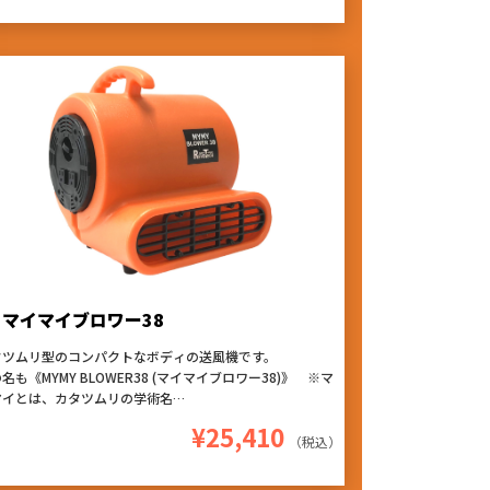
』『持ち易く軽量』のお勧めアタッチメントです！
マイマイブロワー38
タツムリ型のコンパクトなボディの送風機です。
名も《MYMY BLOWER38 (マイマイブロワー38)》 ※マ
マイとは、カタツムリの学術名
台まで連結可能なデイジーチェーン仕様!!
¥25,410
段階の風量調節や、設置角度で風向きを4方向に変えられる
（税込）
うに設計された本体デザイン!
ち運びがしやすいように工夫された取っ手があり、4台まで