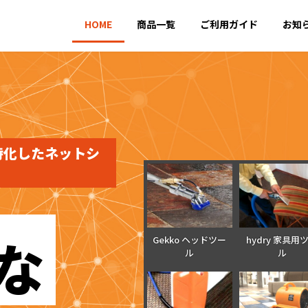
HOME
商品一覧
ご利用ガイド
お知
特化したネットシ
な
Gekko ヘッドツー
hydry 家具用
ル
ル