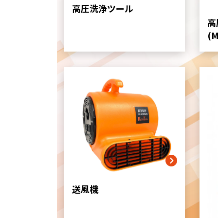
高圧洗浄ツール
高
(
送風機