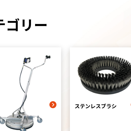
テゴリー
グ
リ
ッ
ド
カ
ラ
ム
ア
ステンレスブラシ
イ
テ
ム
リ