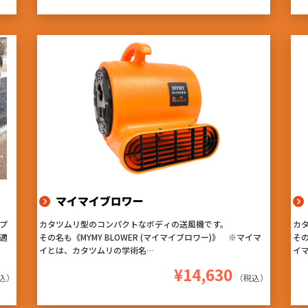
ン』『持ち易く軽量』のお勧めアタッチメントです！
ン
マイマイブロワー
プ
カタツムリ型のコンパクトなボディの送風機です。
カ
適
その名も《MYMY BLOWER (マイマイブロワー)》 ※マイマ
その
イとは、カタツムリの学術名
イ
4台まで連結可能なデイジーチェーン仕様!!
4
¥14,630
3段階の風量調節や、設置角度で風向きを4方向に変えられる
3
込）
（税込）
ように設計された本体デザイン!
よ
軽量・コンパクトで持ち運びもしやすく、4台まで横向きに積
持