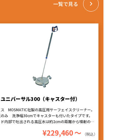
一覧で見る
ユニバーサル300（キャスター付）
ス MOSMATIC社製の高圧用サーフェイスクリーナー。
圧のみ 洗浄幅30cmでキャスターも付いたタイプです。
ッド内部で吐出される高圧水は約2cmの距離から噴射のた
、圧が弱まることなく洗浄ができ、回転ノズルによる洗浄
¥229,460
～
ムラになりにくく、仕上がりが非常に良くなります。『ハ
（税込）
ドな使用にも耐える高耐久性』『作業性を考えたデザイ