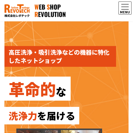
コ
ナ
ン
ビ
MENU
テ
ゲ
ン
ー
ツ
シ
へ
ョ
ス
ン
キ
に
ッ
移
高圧洗浄・吸引洗浄などの機器に特化
プ
動
したネットショップ
革命的
な
洗浄力
を届ける