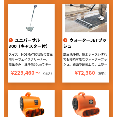
ムラになりにくく、仕上がりが
は約2cmの距離から噴射のた
非常に良くなります。『ハード
め、圧が弱まることなく洗浄が
な使用にも耐える高耐久性』
でき、回転ノズルによる洗浄は
『作業性を考えたデザイン』
ムラになりにくく、仕上がりが
『持ち易く軽量』のお勧めアタ
非常に良くなります。『ハード
ッチメントです！
な使用にも耐える高耐久性』
『作業性を考えたデザイン』
『持ち易く軽量』のお勧めアタ
ユニバーサル
ウォーターJETプッ
ッチメントです！
300（キャスター付）
シュ
スイス MOSMATIC社製の高圧
高圧洗浄機、散水ホースいずれ
用サーフェイスクリーナー。
でも接続可能なウォータープッ
高圧のみ 洗浄幅30cmでキャ
シュ。路面や舗装上の、土砂や
スターも付いたタイプです。
落ち葉などの押し流しに適して
¥229,460
～
¥72,380
（税込）
（税込）
ヘッド内部で吐出される高圧水
います。
は約2cmの距離から噴射のた
め、圧が弱まることなく洗浄が
でき、回転ノズルによる洗浄は
ムラになりにくく、仕上がりが
非常に良くなります。『ハード
な使用にも耐える高耐久性』
『作業性を考えたデザイン』
『持ち易く軽量』のお勧めアタ