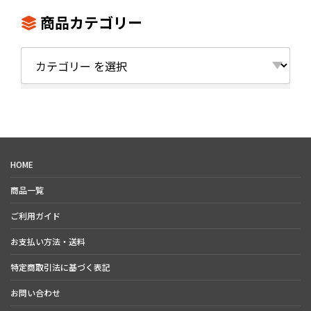
【注意】※吹き出し口のルーバ
色んな現場で重宝すること間違
ー機能は、安全上の理由により
いなし!
商品カテゴリー
仕様変更となりました。
※マイマイブロワー38にルーバ
ー機能は付いておりません。
カ
テ
ゴ
リ
ー
HOME
商品一覧
ご利用ガイド
お支払い方法・送料
特定商取引法に基づく表記
お問い合わせ