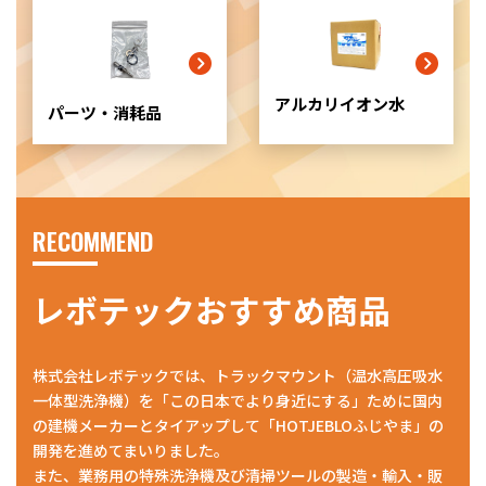
リ
ッ
ド
カ
ラ
アルカリイオン水
パーツ・消耗品
ム
ア
イ
テ
ム
リ
RECOMMEND
ン
ク
レボテックおすすめ商品
株式会社レボテックでは、トラックマウント（温水高圧吸水
一体型洗浄機）を「この日本でより身近にする」ために国内
の建機メーカーとタイアップして「HOTJEBLOふじやま」の
開発を進めてまいりました。
また、業務用の特殊洗浄機及び清掃ツールの製造・輸入・販