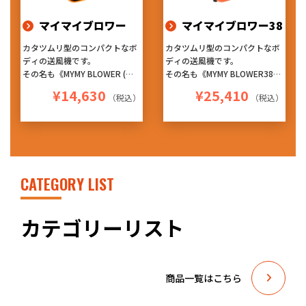
ッチメントです！
マイマイブロワー
マイマイブロワー38
カタツムリ型のコンパクトなボ
カタツムリ型のコンパクトなボ
ディの送風機です。
ディの送風機です。
その名も《MYMY BLOWER (マ
その名も《MYMY BLOWER38
イマイブロワー)》 ※マイマイ
(マイマイブロワー38)》 ※マ
¥14,630
¥25,410
（税込）
（税込）
とは、カタツムリの学術名
イマイとは、カタツムリの学術
4台まで連結可能なデイジーチ
名
ェーン仕様!!
4台まで連結可能なデイジーチ
3段階の風量調節や、設置角度
ェーン仕様!!
で風向きを4方向に変えられる
3段階の風量調節や、設置角度
ように設計された本体デザイン!
で風向きを4方向に変えられる
軽量・コンパクトで持ち運びも
ように設計された本体デザイン!
CATEGORY LIST
しやすく、4台まで横向きに積
持ち運びがしやすいように工夫
み重ね収納もできます!
された取っ手があり、4台まで
しかも、パワフルモーター採
横向きに積み重ね収納もできま
カテゴリーリスト
用! このコンパクトさで、この
す!
風量はとにかくすごいです!!
しかも、パワフルモーター採
車に積んでも場所を取らないの
用! この風量はとにかく驚きで
で助かります!
す!!
商品一覧はこちら
色んな現場で重宝すること間違
車に積んでも場所を取らないの
いなし!
で助かります!