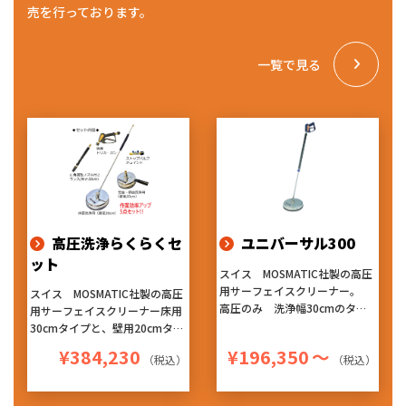
売を行っております。
一覧で見る
高圧洗浄らくらくセ
ユニバーサル300
ット
スイス MOSMATIC社製の高圧
用サーフェイスクリーナー。
スイス MOSMATIC社製の高圧
高圧のみ 洗浄幅30cmのタイ
用サーフェイスクリーナー床用
プです。
30cmタイプと、壁用20cmタイ
ヘッド内部で吐出される高圧水
プ、洗浄ランスガン、バルブ付
¥384,230
¥196,350
～
は約2cmの距離から噴射のた
（税込）
（税込）
きジョイントをセットにした5
め、圧が弱まることなく洗浄が
点セットです。
でき、回転ノズルによる洗浄は
ヘッド内部で吐出される高圧水