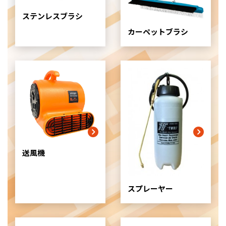
ム
ステンレスブラシ
ア
イ
カーペットブラシ
テ
ム
リ
ン
ク
送風機
スプレーヤー
グ