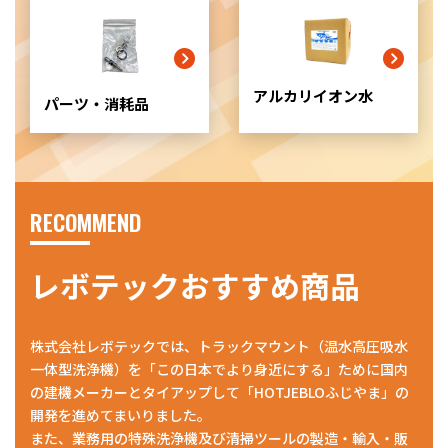
リ
ッ
ド
カ
ラ
アルカリイオン水
パーツ・消耗品
ム
ア
イ
テ
ム
リ
RECOMMEND
ン
ク
レボテックおすすめ商品
株式会社レボテックでは、トラックマウント（温水高圧吸水
一体型洗浄機）を「この日本でより身近にする」ために国内
の建機メーカーとタイアップして「HOTJEBLOふじやま」の
開発を進めてまいりました。
また、業務用の特殊洗浄機及び清掃ツールの製造・輸入・販