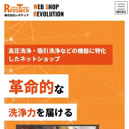
コ
ナ
ン
ビ
MENU
テ
ゲ
ン
ー
ツ
シ
へ
ョ
ス
ン
キ
に
ッ
移
高圧洗浄・吸引洗浄などの機器に特化
プ
動
したネットショップ
革命的
な
洗浄力
を届ける