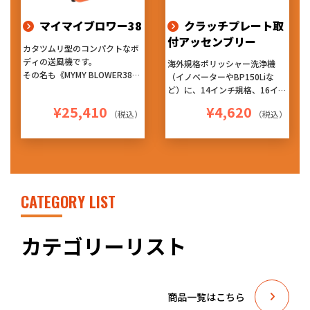
用! このコンパクトさで、この
風量はとにかくすごいです!!
マイマイブロワー38
クラッチプレート取
車に積んでも場所を取らないの
付アッセンブリー
で助かります!
カタツムリ型のコンパクトなボ
色んな現場で重宝すること間違
ディの送風機です。
海外規格ポリッシャー洗浄機
いなし!
その名も《MYMY BLOWER38
（イノベーターやBP150Liな
【注意】※吹き出し口のルーバ
(マイマイブロワー38)》 ※マ
ど）に、14インチ規格、16イン
ー機能は、安全上の理由により
イマイとは、カタツムリの学術
チ規格のブラシ台を取り付ける
仕様変更となりました。
¥25,410
¥4,620
名
（税込）
（税込）
アタッチメントです。
4台まで連結可能なデイジーチ
一体成型にリニューアルして、
ェーン仕様!!
更に耐久性が上がりました。
3段階の風量調節や、設置角度
で風向きを4方向に変えられる
ように設計された本体デザイン!
持ち運びがしやすいように工夫
CATEGORY LIST
された取っ手があり、4台まで
横向きに積み重ね収納もできま
す!
カテゴリーリスト
しかも、パワフルモーター採
用! この風量はとにかく驚きで
す!!
車に積んでも場所を取らないの
商品一覧はこちら
で助かります!