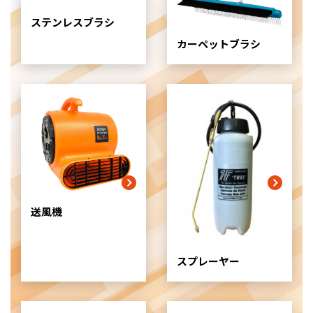
ム
ステンレスブラシ
ア
イ
カーペットブラシ
テ
ム
リ
ン
ク
送風機
スプレーヤー
グ