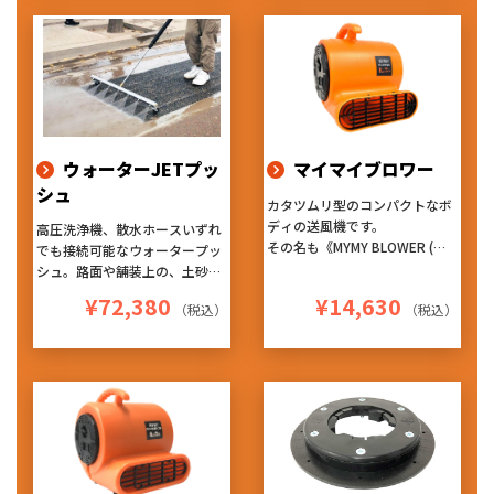
ムラになりにくく、仕上がりが
でき、回転ノズルによる洗浄は
非常に良くなります。『ハード
ムラになりにくく、仕上がりが
な使用にも耐える高耐久性』
非常に良くなります。『ハード
『作業性を考えたデザイン』
な使用にも耐える高耐久性』
『持ち易く軽量』のお勧めアタ
『作業性を考えたデザイン』
ッチメントです！
『持ち易く軽量』のお勧めアタ
ッチメントです！
ウォーターJETプッ
マイマイブロワー
シュ
カタツムリ型のコンパクトなボ
ディの送風機です。
高圧洗浄機、散水ホースいずれ
その名も《MYMY BLOWER (マ
でも接続可能なウォータープッ
イマイブロワー)》 ※マイマイ
シュ。路面や舗装上の、土砂や
とは、カタツムリの学術名
落ち葉などの押し流しに適して
¥72,380
¥14,630
4台まで連結可能なデイジーチ
（税込）
（税込）
います。
ェーン仕様!!
3段階の風量調節や、設置角度
で風向きを4方向に変えられる
ように設計された本体デザイン!
軽量・コンパクトで持ち運びも
しやすく、4台まで横向きに積
み重ね収納もできます!
しかも、パワフルモーター採