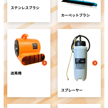
ム
ステンレスブラシ
ア
イ
カーペットブラシ
テ
ム
リ
ン
ク
送風機
スプレーヤー
グ