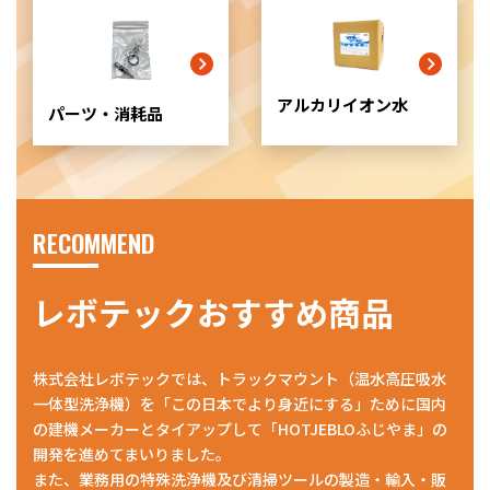
リ
ッ
ド
カ
ラ
アルカリイオン水
パーツ・消耗品
ム
ア
イ
テ
ム
リ
RECOMMEND
ン
ク
レボテックおすすめ商品
株式会社レボテックでは、トラックマウント（温水高圧吸水
一体型洗浄機）を「この日本でより身近にする」ために国内
の建機メーカーとタイアップして「HOTJEBLOふじやま」の
開発を進めてまいりました。
また、業務用の特殊洗浄機及び清掃ツールの製造・輸入・販