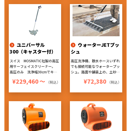
ムラになりにくく、仕上がりが
は約2cmの距離から噴射のた
非常に良くなります。『ハード
め、圧が弱まることなく洗浄が
な使用にも耐える高耐久性』
でき、回転ノズルによる洗浄は
『作業性を考えたデザイン』
ムラになりにくく、仕上がりが
『持ち易く軽量』のお勧めアタ
非常に良くなります。『ハード
ッチメントです！
な使用にも耐える高耐久性』
『作業性を考えたデザイン』
『持ち易く軽量』のお勧めアタ
ユニバーサル
ウォーターJETプッ
ッチメントです！
300（キャスター付）
シュ
スイス MOSMATIC社製の高圧
高圧洗浄機、散水ホースいずれ
用サーフェイスクリーナー。
でも接続可能なウォータープッ
高圧のみ 洗浄幅30cmでキャ
シュ。路面や舗装上の、土砂や
スターも付いたタイプです。
落ち葉などの押し流しに適して
¥229,460
～
¥72,380
（税込）
（税込）
ヘッド内部で吐出される高圧水
います。
は約2cmの距離から噴射のた
め、圧が弱まることなく洗浄が
でき、回転ノズルによる洗浄は
ムラになりにくく、仕上がりが
非常に良くなります。『ハード
な使用にも耐える高耐久性』
『作業性を考えたデザイン』
『持ち易く軽量』のお勧めアタ