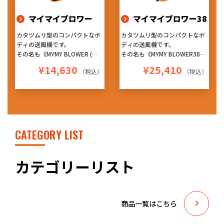
ッチメントです！
マイマイブロワー
マイマイブロワー38
カタツムリ型のコンパクトなボ
カタツムリ型のコンパクトなボ
ディの送風機です。
ディの送風機です。
その名も《MYMY BLOWER (マ
その名も《MYMY BLOWER38
イマイブロワー)》 ※マイマイ
(マイマイブロワー38)》 ※マ
¥14,630
¥25,410
（税込）
（税込）
とは、カタツムリの学術名
イマイとは、カタツムリの学術
4台まで連結可能なデイジーチ
名
ェーン仕様!!
4台まで連結可能なデイジーチ
3段階の風量調節や、設置角度
ェーン仕様!!
で風向きを4方向に変えられる
3段階の風量調節や、設置角度
ように設計された本体デザイン!
で風向きを4方向に変えられる
軽量・コンパクトで持ち運びも
ように設計された本体デザイン!
CATEGORY LIST
しやすく、4台まで横向きに積
持ち運びがしやすいように工夫
み重ね収納もできます!
された取っ手があり、4台まで
しかも、パワフルモーター採
横向きに積み重ね収納もできま
カテゴリーリスト
用! このコンパクトさで、この
す!
風量はとにかくすごいです!!
しかも、パワフルモーター採
車に積んでも場所を取らないの
用! この風量はとにかく驚きで
で助かります!
す!!
商品一覧はこちら
色んな現場で重宝すること間違
車に積んでも場所を取らないの
いなし!
で助かります!