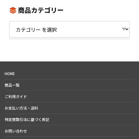
【注意】※吹き出し口のルーバ
色んな現場で重宝すること間違
ー機能は、安全上の理由により
いなし!
商品カテゴリー
仕様変更となりました。
※マイマイブロワー38にルーバ
ー機能は付いておりません。
カ
テ
ゴ
リ
ー
HOME
商品一覧
ご利用ガイド
お支払い方法・送料
特定商取引法に基づく表記
お問い合わせ