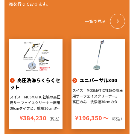
売を行っております。
一覧で見る
高圧洗浄らくらくセ
ユニバーサル300
ット
スイス MOSMATIC社製の高圧
用サーフェイスクリーナー。
スイス MOSMATIC社製の高圧
高圧のみ 洗浄幅30cmのタイ
用サーフェイスクリーナー床用
プです。
30cmタイプと、壁用20cmタイ
ヘッド内部で吐出される高圧水
プ、洗浄ランスガン、バルブ付
¥384,230
¥196,350
～
は約2cmの距離から噴射のた
（税込）
（税込）
きジョイントをセットにした5
め、圧が弱まることなく洗浄が
点セットです。
でき、回転ノズルによる洗浄は
ヘッド内部で吐出される高圧水