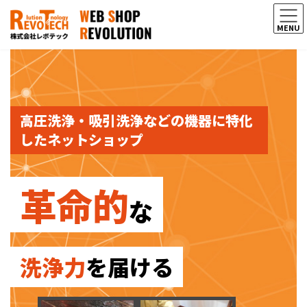
コ
ナ
ン
ビ
MENU
テ
ゲ
ン
ー
ツ
シ
へ
ョ
ス
ン
キ
に
ッ
移
高圧洗浄・吸引洗浄などの機器に特化
プ
動
したネットショップ
革命的
な
洗浄力
を届ける